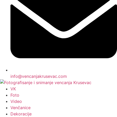
info@vencanjakrusevac.com
VK
Foto
Video
Venčanice
Dekoracije