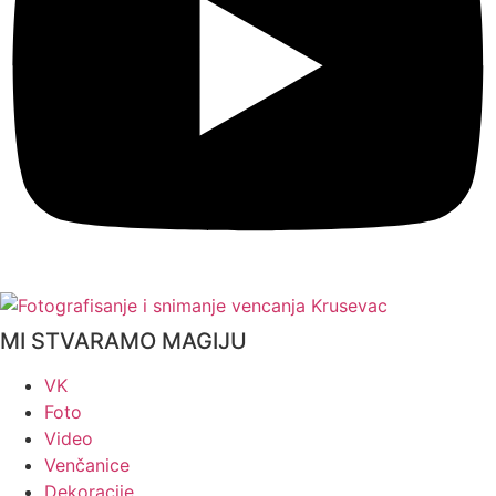
MI STVARAMO MAGIJU
VK
Foto
Video
Venčanice
Dekoracije